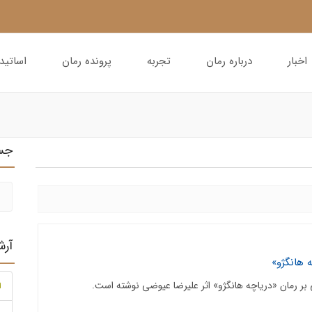
اخبار
درباره رمان
تجربه
پرونده رمان
اساتید
جس
آر
 هانگژو»
ر رمان «دریاچه هانگژو» اثر علیرضا عیوضی نوشته است.
ا