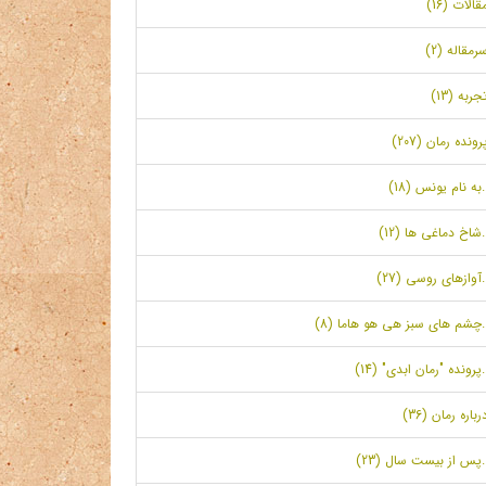
قالات (16)
رمقاله (2)
جربه (13)
رونده رمان (207)
.به نام یونس (18)
.شاخ دماغی ها (12)
.آوازهای روسی (27)
.چشم های سبز هی هو هاما (8)
.پرونده "رمان ابدی" (14)
رباره رمان (36)
.پس از بیست سال (23)