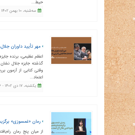
حیط...
ﺳﻪشنبه، 10 بهمن 1402 - 10:25
مهر تأیید داوران جلال،
اعظم عظیمی، برنده جایزه
گذشته جایزه جلال نشان 
وقتی کتابی از آزمون بر
اعتماد...
یکشنبه، 17 دی 1402 - 10:16
رمان «غمسوزی» برگزید
از میان پنج رمان راه‌یا