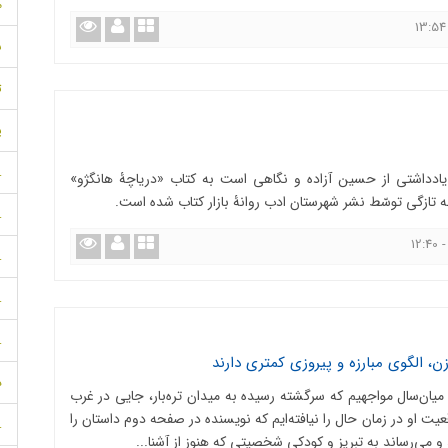
م
س
ت
پ
.
 یادداشتی از حسین آزاده و نگاهی است به کتاب «دریاچۀ هانگژو»
 تازگی توسّط نشر شهرستان ادب روانۀ بازار کتاب شده است.
.
.
.
.
ن، الگوی مبارزه و پیروزی کمتری دارند
د
یان‌سال مواجهیم که سرگشته‌ رسیده به میدان تره‌بار، جایی در غرب
ت او در زمان حال را نیافته‌ایم که نویسنده در صفحه دوم داستان را
.
 می‌رساند به تبریز و کودکی شخصیتی که هنوز از آشنا...