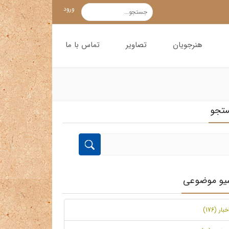
ورود
هنرجویان
تصاویر
تماس با ما
تجو
شیو موضوعی
خبار (176)