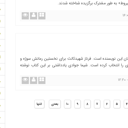
روط» به طور مشترک برگزیده شناخته شدند.
ف
ا
ب
د
آذ
مان این نویسنده است. فرناز شهیدثالث برای نخستین رمانش سوژه و
ی را انتخاب کرده است. شیما جوادی یادداشتی بر این کتاب نوشته
آ
مه
ا
4
5
6
7
8
9
10
بعدی
انتها
ب
د