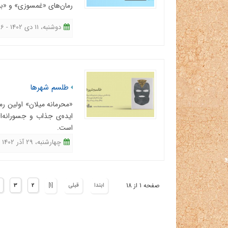
رمان‌های «غمسوزی» و «بی
دوشنبه، 11 دی 1402 - 16:06
طلسم شهرها
«محرمانه میلان» اولین ر
ایده‌ی جذاب و جسورانه‌ا
است.
چهارشنبه، 29 آذر 1402 - 12:20
صفحه 1 از 18
ابتدا
قبلی
[1]
2
3