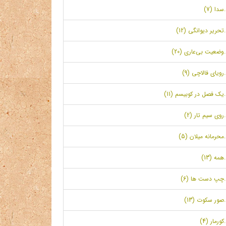
.سدا (7)
.تحریر دیوانگی (12)
.وضعیت بی‌عاری (20)
.رویای فالاچی (9)
.یک فصل در کوبیسم (11)
.روی سیم تار (2)
.محرمانه میلان (5)
.همه (13)
.چپ دست ها (6)
.صور سکوت (13)
.کورمار (4)