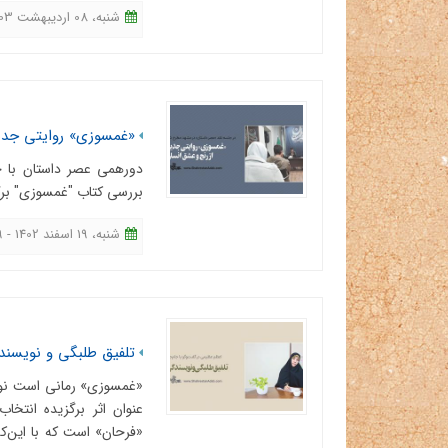
شنبه، 08 اردیبهشت 1403 - 11:13
«غمسوزی» روایتی جدید
دورهمی عصر داستان با ح
بررسی کتاب "غمسوزی" برگ
شنبه، 19 اسفند 1402 - 11:29
تلفیق طلبگی و نویسند
«غمسوزی» رمانی است نوشت
عنوان اثر برگزیده انتخ
«فرحان» است كه با این‌