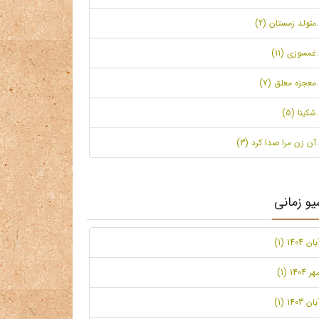
.متولد زمستان (2)
.غمسوزی (11)
.معجزه معلق (7)
.شکینا (5)
.آن زن مرا صدا کرد (3)
یو زمانی
بان 1404 (1)
ر 1404 (1)
بان 1403 (1)