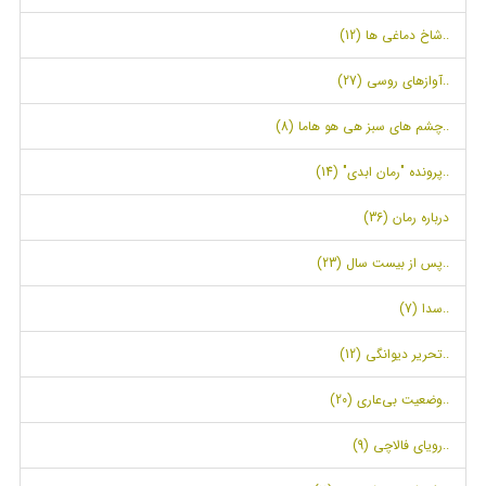
..شاخ دماغی ها (12)
..آوازهای روسی (27)
..چشم های سبز هی هو هاما (8)
..پرونده "رمان ابدی" (14)
درباره رمان (36)
..پس از بیست سال (23)
..سدا (7)
..تحریر دیوانگی (12)
..وضعیت بی‌عاری (20)
..رویای فالاچی (9)