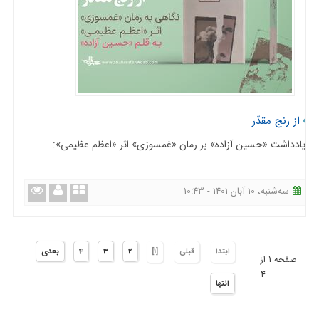
از رنج مقدّر
یادداشت «حسین آزاده» بر رمان «غمسوزی» اثر «اعظم عظیمی»:
ﺳﻪشنبه، 10 آبان 1401 - 10:43
ابتدا
قبلی
[1]
2
3
4
بعدی
صفحه 1 از
4
انتها