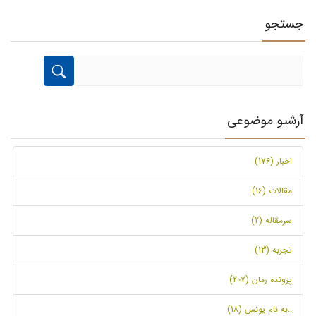
جستجو
آرشیو موضوعی
اخبار (176)
مقالات (16)
سرمقاله (2)
تجربه (13)
پرونده رمان (207)
..به نام یونس (18)