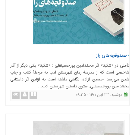
صندوقچه‌های راز
تأملی در «شکینا» اثر محمّدامین پورحسینقلی : «شکینا» یکی دیگر از آثار
شاخصی است که از مدرسۀ رمان شهرستان ادب به مرحلۀ کتاب و چاپ
شدن می‌رسد. حسین آزاده، نگاهی داشته است به اوّلین اثر داستانی
محمّدامین پورحسینقلی. ستون داستان شهرستان ادب...
دوشنبه، 23 آبان 1401 - 09:35