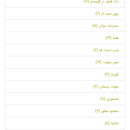
..یک فصل در کوبیسم (11)
..روی سیم تار (2)
..محرمانه میلان (5)
..همه (13)
..چپ دست ها (6)
..صور سکوت (13)
..کورمار (4)
..متولد زمستان (2)
..غمسوزی (11)
..معجزه معلق (7)
..شکینا (5)