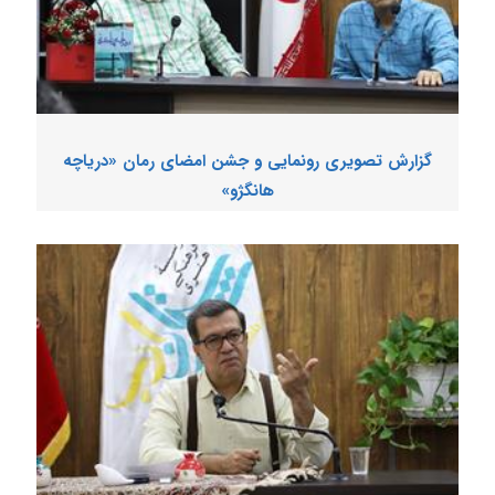
گزارش تصویری رونمایی و جشن امضای رمان «دریاچه
هانگژو»