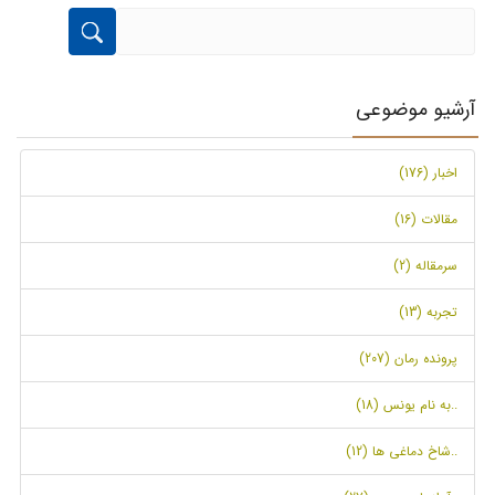
آرشیو موضوعی
اخبار (176)
مقالات (16)
سرمقاله (2)
تجربه (13)
پرونده رمان (207)
..به نام یونس (18)
..شاخ دماغی ها (12)