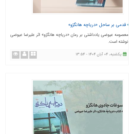
قدمی بر ساحل «دریاچه هانگژو»
معصومه عیوضی یادداشتی بر رمان «دریاچه هانگژو» اثر علیرضا عیوضی
نوشته است.
یکشنبه، 04 آبان 1404 - 13:54