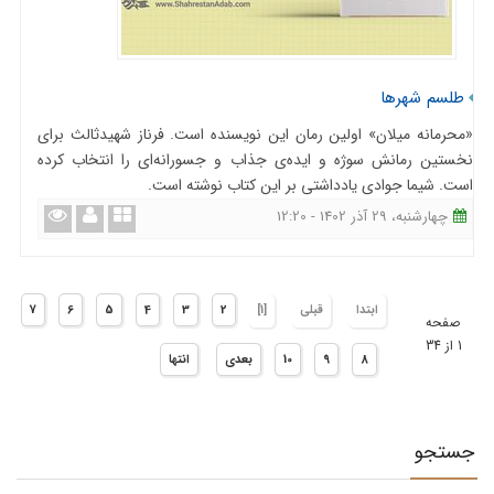
طلسم شهرها
«محرمانه میلان» اولین رمان این نویسنده است. فرناز شهیدثالث برای
نخستین رمانش سوژه و ایده‌ی جذاب و جسورانه‌ای را انتخاب کرده
است. شیما جوادی یادداشتی بر این کتاب نوشته است.
چهارشنبه، 29 آذر 1402 - 12:20
ابتدا
قبلی
[1]
2
3
4
5
6
7
صفحه
1 از 34
8
9
10
بعدی
انتها
جستجو