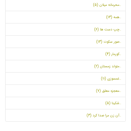
..محرمانه میلان (5)
..همه (13)
..چپ دست ها (6)
..صور سکوت (13)
..کورمار (4)
..متولد زمستان (2)
..غمسوزی (11)
..معجزه معلق (7)
..شکینا (5)
..آن زن مرا صدا کرد (3)