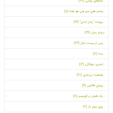
..آوازهای روسی (27)
..چشم های سبز هی هو هاما (8)
..پرونده "رمان ابدی" (14)
درباره رمان (36)
..پس از بیست سال (23)
..سدا (7)
..تحریر دیوانگی (12)
..وضعیت بی‌عاری (20)
..رویای فالاچی (9)
..یک فصل در کوبیسم (11)
..روی سیم تار (2)