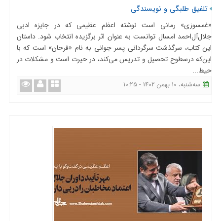
تلفیق طلبگی و نویسندگی
«غمسوزی» رمانی است نوشته اعظم عظیمی ‌كه در جایزه ادبی
جلال‌آل‌احمد امسال توانست به عنوان اثر برگزیده انتخاب شود. داستان
این كتاب، سرگذشت سرگردانی پسر جوانی به نام «فرحان» است كه با
این‌كه درسطوح تحصیل و تدریس می‌کند، در حیرت است و مشكلات در
حیط...
ﺳﻪشنبه، 10 بهمن 1402 - 10:25