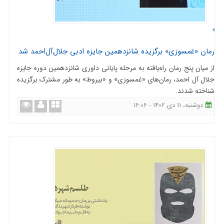
رمان «غمسوزی» برگزیده شانزدهمین جایزه ادبی جلال‌آل‌احمد شد
از میان پنج رمان راه‌یافته به مرحله پایانی داوری شانزدهمین دوره جایزه
جلال آل احمد، رمان‌های «غمسوزی» و «بیروط» به طور مشترک برگزیده
شناخته شدند.
دوشنبه، 11 دی 1402 - 16:06