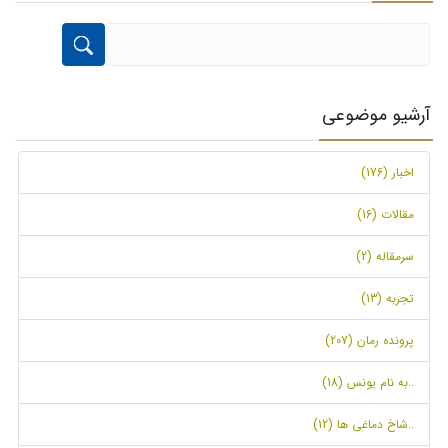
آرشیو موضوعی
اخبار (176)
مقالات (16)
سرمقاله (2)
تجربه (13)
پرونده رمان (207)
..به نام یونس (18)
..شاخ دماغی ها (12)