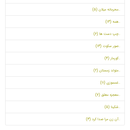
..محرمانه میلان (5)
..همه (13)
..چپ دست ها (6)
..صور سکوت (13)
..کورمار (4)
..متولد زمستان (2)
..غمسوزی (11)
..معجزه معلق (7)
..شکینا (5)
..آن زن مرا صدا کرد (3)