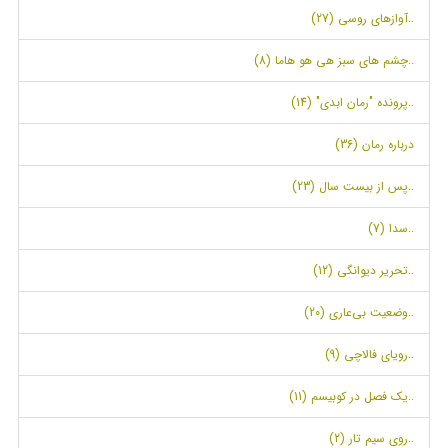
..آوازهای روسی (27)
..چشم های سبز هی هو هاما (8)
..پرونده "رمان ابدی" (14)
درباره رمان (36)
..پس از بیست سال (23)
..سدا (7)
..تحریر دیوانگی (12)
..وضعیت بی‌عاری (20)
..رویای فالاچی (9)
..یک فصل در کوبیسم (11)
..روی سیم تار (2)