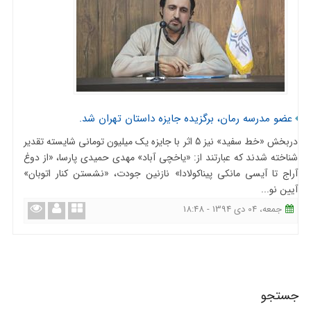
عضو مدرسه رمان، برگزیده جایزه داستان تهران شد.
دربخش «خط سفید» نیز 5 اثر با جایزه یک میلیون تومانی شایسته تقدیر
شناخته شدند که عبارتند از: «یاخچی آباد» مهدی حمیدی پارسا، «از دوغ
آراج تا آیسی مانکی پیناکولادا» نازنین جودت، «نشستن کنار اتوبان»
آیین نو...
جمعه، 04 دی 1394 - 18:48
جستجو