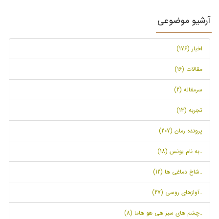
آرشیو موضوعی
اخبار (176)
مقالات (16)
سرمقاله (2)
تجربه (13)
پرونده رمان (207)
..به نام یونس (18)
..شاخ دماغی ها (12)
..آوازهای روسی (27)
..چشم های سبز هی هو هاما (8)