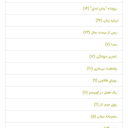
..پرونده "رمان ابدی" (14)
درباره رمان (36)
..پس از بیست سال (23)
..سدا (7)
..تحریر دیوانگی (12)
..وضعیت بی‌عاری (20)
..رویای فالاچی (9)
..یک فصل در کوبیسم (11)
..روی سیم تار (2)
..محرمانه میلان (5)