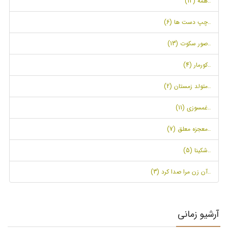
..همه (13)
..چپ دست ها (6)
..صور سکوت (13)
..کورمار (4)
..متولد زمستان (2)
..غمسوزی (11)
..معجزه معلق (7)
..شکینا (5)
..آن زن مرا صدا کرد (3)
آرشیو زمانی