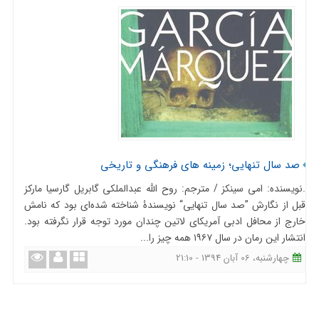
صد سال تنهایی؛ زمینه های فرهنگی و تاریخی
.نویسنده: امی سینکز / مترجم: روح الله عبدالملکی گابریل گارسیا مارکز
قبل از نگارش ”صد سال تنهایی“ نویسندۀ شناخته شده‌ای بود که نامش
خارج از محافل ادبی آمریکای لاتین چندان مورد توجه قرار نگرفته بود.
انتشار این رمان در سال ۱۹۶۷ همه چیز را...
چهارشنبه، 06 آبان 1394 - 21:10