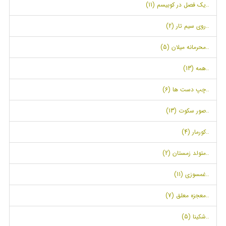
..یک فصل در کوبیسم (11)
..روی سیم تار (2)
..محرمانه میلان (5)
..همه (13)
..چپ دست ها (6)
..صور سکوت (13)
..کورمار (4)
..متولد زمستان (2)
..غمسوزی (11)
..معجزه معلق (7)
..شکینا (5)