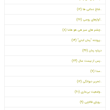
..شاخ دماغی ها (12)
..آوازهای روسی (27)
..چشم های سبز هی هو هاما (8)
..پرونده "رمان ابدی" (14)
درباره رمان (36)
..پس از بیست سال (23)
..سدا (7)
..تحریر دیوانگی (12)
..وضعیت بی‌عاری (20)
..رویای فالاچی (9)