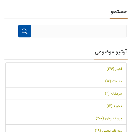
جستجو
آرشیو موضوعی
اخبار (176)
مقالات (16)
سرمقاله (2)
تجربه (13)
پرونده رمان (207)
..به نام یونس (18)