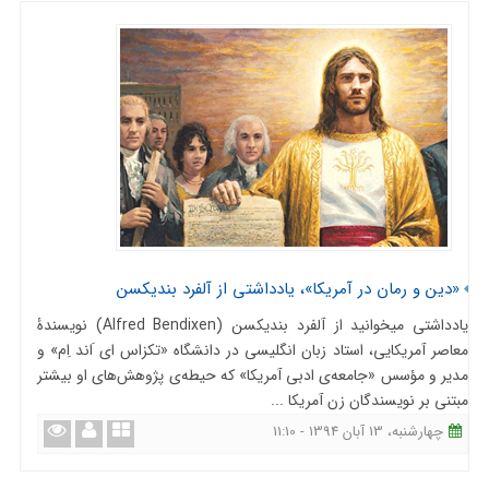
«دین و رمان در آمریكا»، یادداشتی از آلفرد بندیکسن
یادداشتی می‎خوانید از آلفرد بندیكسن (Alfred Bendixen) نویسندۀ
معاصر آمریکایی، استاد زبان انگلیسی در دانشگاه «تكزاس ای َاند اِم» و
مدیر و مؤسس «جامعه‌ی ادبی آمریكا» که حیطه‌ی پژوهش‌های او بیشتر
مبتنی بر نویسندگان زن آمریكا ...
چهارشنبه، 13 آبان 1394 - 11:10