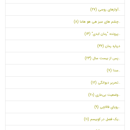
..آوازهای روسی (27)
..چشم های سبز هی هو هاما (8)
..پرونده "رمان ابدی" (14)
درباره رمان (36)
..پس از بیست سال (23)
..سدا (7)
..تحریر دیوانگی (12)
..وضعیت بی‌عاری (20)
..رویای فالاچی (9)
..یک فصل در کوبیسم (11)