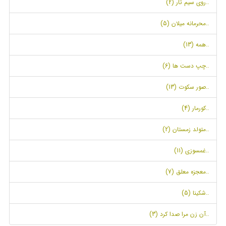
..روی سیم تار (2)
..محرمانه میلان (5)
..همه (13)
..چپ دست ها (6)
..صور سکوت (13)
..کورمار (4)
..متولد زمستان (2)
..غمسوزی (11)
..معجزه معلق (7)
..شکینا (5)
..آن زن مرا صدا کرد (3)