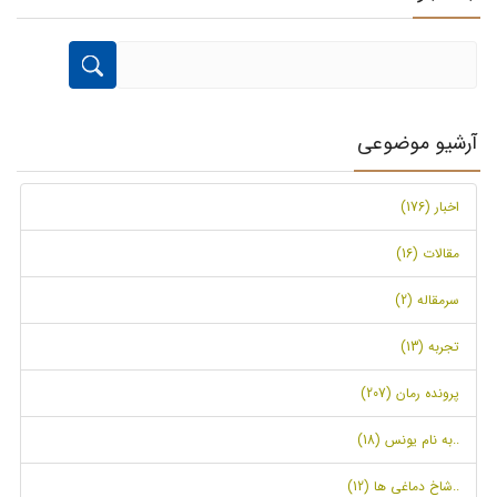
آرشیو موضوعی
اخبار (176)
مقالات (16)
سرمقاله (2)
تجربه (13)
پرونده رمان (207)
..به نام یونس (18)
..شاخ دماغی ها (12)