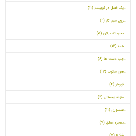
..یک فصل در کوبیسم (11)
..روی سیم تار (2)
..محرمانه میلان (5)
..همه (13)
..چپ دست ها (6)
..صور سکوت (13)
..کورمار (4)
..متولد زمستان (2)
..غمسوزی (11)
..معجزه معلق (7)
..شکینا (5)