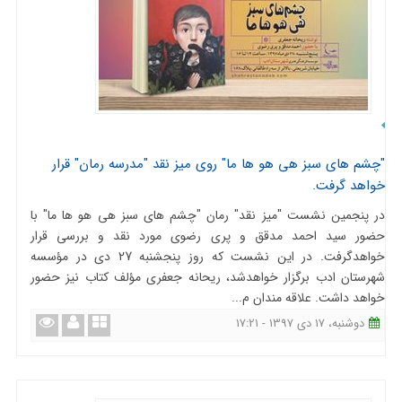
"چشم های سبز هی هو ها ما" روی میز نقد "مدرسه رمان" قرار
خواهد گرفت.
در پنجمین نشست "میز نقد" رمان "چشم های سبز هی هو ها ما" با
حضور سید احمد مدقق و پری رضوی مورد نقد و بررسی قرار
خواهدگرفت. در این نشست که روز پنجشنبه 27 دی در مؤسسه
شهرستان ادب برگزار خواهدشد، ریحانه جعفری مؤلف کتاب نیز حضور
خواهد داشت. علاقه مندان م...
دوشنبه، 17 دی 1397 - 17:21