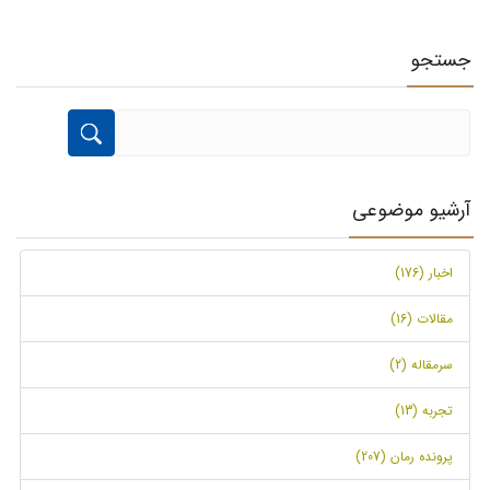
جستجو
آرشیو موضوعی
اخبار (176)
مقالات (16)
سرمقاله (2)
تجربه (13)
پرونده رمان (207)