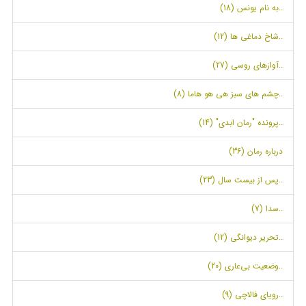
..به نام یونس (18)
..شاخ دماغی ها (12)
..آوازهای روسی (27)
..چشم های سبز هی هو هاما (8)
..پرونده "رمان ابدی" (14)
درباره رمان (36)
..پس از بیست سال (23)
..سدا (7)
..تحریر دیوانگی (12)
..وضعیت بی‌عاری (20)
..رویای فالاچی (9)