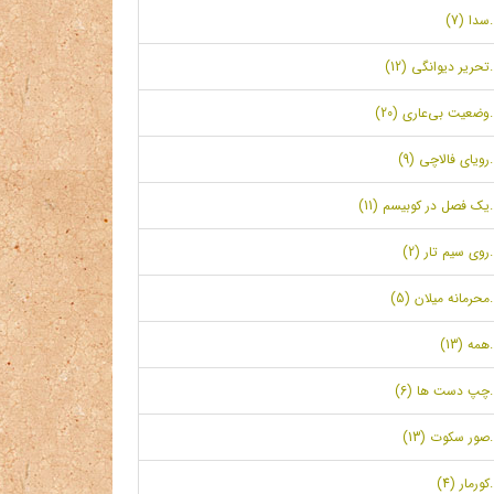
.سدا (7)
.تحریر دیوانگی (12)
.وضعیت بی‌عاری (20)
.رویای فالاچی (9)
.یک فصل در کوبیسم (11)
.روی سیم تار (2)
.محرمانه میلان (5)
.همه (13)
.چپ دست ها (6)
.صور سکوت (13)
.کورمار (4)