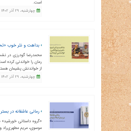
است.
چهارشنبه، 29 آذر 1402 - 12:20
بداهت و نثر خوب «تحر
محمدرضا گودرزی در نشست
رمان را خواندنی کرده است
از خواندنش پشیمان هستم
چهارشنبه، 29 آذر 1402 - 09:36
رمانی عاشقانه در بستر
«گروه داستانی خورشید» ب
موسوی، مریم مطهری‌راد 