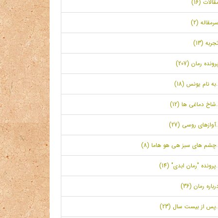
قالات (16)
رمقاله (2)
جربه (13)
رونده رمان (207)
.به نام یونس (18)
.شاخ دماغی ها (12)
.آوازهای روسی (27)
.چشم های سبز هی هو هاما (8)
.پرونده "رمان ابدی" (14)
رباره رمان (36)
.پس از بیست سال (23)