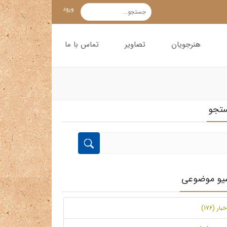
ورود
هنرجویان
تصاویر
تماس با ما
تجو
شیو موضوعی
خبار (176)