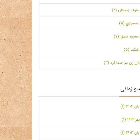
.متولد زمستان (2)
.غمسوزی (11)
.معجزه معلق (7)
.شکینا (5)
.آن زن مرا صدا کرد (3)
یو زمانی
بان 1404 (1)
ر 1404 (1)
بان 1403 (1)