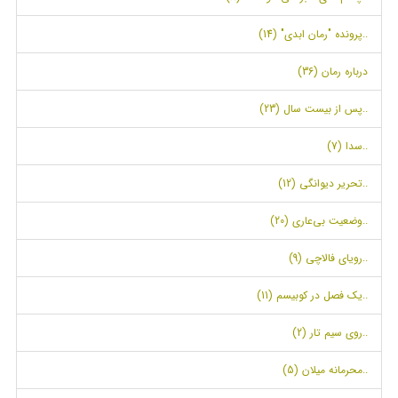
..پرونده "رمان ابدی" (14)
درباره رمان (36)
..پس از بیست سال (23)
..سدا (7)
..تحریر دیوانگی (12)
..وضعیت بی‌عاری (20)
..رویای فالاچی (9)
..یک فصل در کوبیسم (11)
..روی سیم تار (2)
..محرمانه میلان (5)