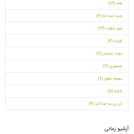
..همه (13)
..چپ دست ها (6)
..صور سکوت (13)
..کورمار (4)
..متولد زمستان (2)
..غمسوزی (11)
..معجزه معلق (7)
..شکینا (5)
..آن زن مرا صدا کرد (3)
آرشیو زمانی