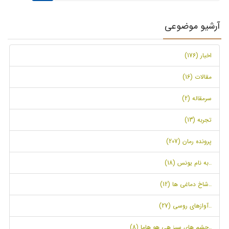
آرشیو موضوعی
اخبار (176)
مقالات (16)
سرمقاله (2)
تجربه (13)
پرونده رمان (207)
..به نام یونس (18)
..شاخ دماغی ها (12)
..آوازهای روسی (27)
..چشم های سبز هی هو هاما (8)