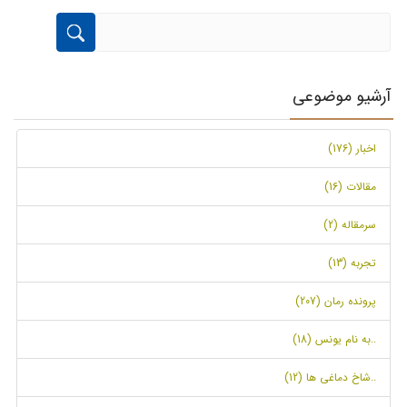
آرشیو موضوعی
اخبار (176)
مقالات (16)
سرمقاله (2)
تجربه (13)
پرونده رمان (207)
..به نام یونس (18)
..شاخ دماغی ها (12)