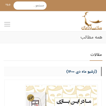
ورود
همه مطالب
مقالات
(آرشیو ماه دی 1400)