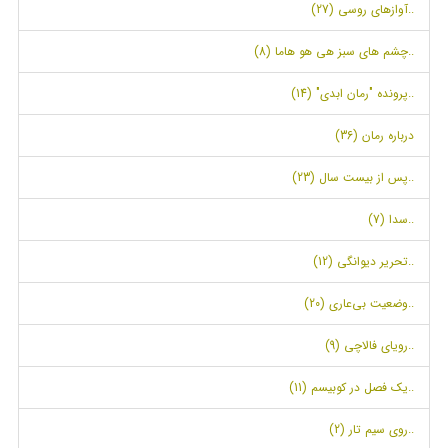
..آوازهای روسی (27)
..چشم های سبز هی هو هاما (8)
..پرونده "رمان ابدی" (14)
درباره رمان (36)
..پس از بیست سال (23)
..سدا (7)
..تحریر دیوانگی (12)
..وضعیت بی‌عاری (20)
..رویای فالاچی (9)
..یک فصل در کوبیسم (11)
..روی سیم تار (2)