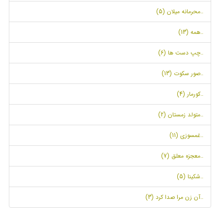
..محرمانه میلان (5)
..همه (13)
..چپ دست ها (6)
..صور سکوت (13)
..کورمار (4)
..متولد زمستان (2)
..غمسوزی (11)
..معجزه معلق (7)
..شکینا (5)
..آن زن مرا صدا کرد (3)