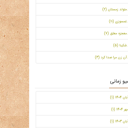
.متولد زمستان (2)
.غمسوزی (11)
.معجزه معلق (7)
.شکینا (5)
.آن زن مرا صدا کرد (3)
یو زمانی
بان 1404 (1)
ر 1404 (1)
بان 1403 (1)