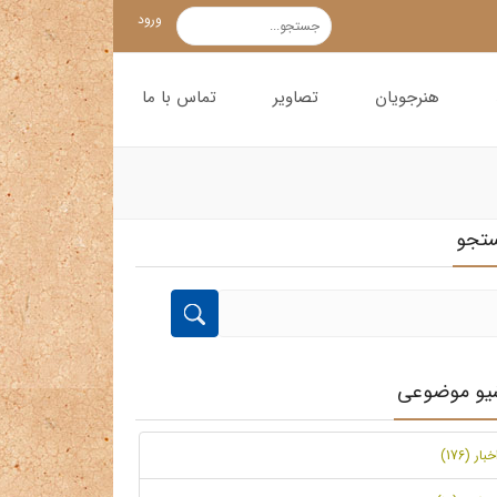
ورود
هنرجویان
تصاویر
تماس با ما
تجو
شیو موضوعی
خبار (176)