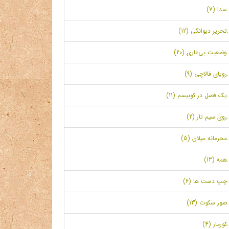
.سدا (7)
.تحریر دیوانگی (12)
.وضعیت بی‌عاری (20)
.رویای فالاچی (9)
.یک فصل در کوبیسم (11)
.روی سیم تار (2)
.محرمانه میلان (5)
.همه (13)
.چپ دست ها (6)
.صور سکوت (13)
.کورمار (4)