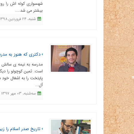
شهسواری کوله اش را روی
بیشتر می شد....
شنبه، 24 فروردین 1398 - 16:21
دکتری که هنوز به مدرس
مدرسه به نیمه ی سالش ر
است. ثمین کوچولو را دیگ
پایتخت را به اشغال خود د
آل...
ﺳﻪشنبه، 03 مهر 1397 - 13:16
تاریخ صدر اسلام را زیر 