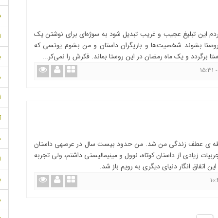
ف
م این تبلیغ عجیب و غریب تبدیل شود به سوژه‌ای برای نوشتن یک
ا
ی روستا بشوند شخصیت‌ها و بازیگران داستان و من بشوم یونسی که
ستا برگردد و یک ماه رمضان در این روستا بماند. فکرش را نمی‌کر...
ب
د
آذ
آ
مه
قطه ی عطف زندگی من شد. من حدود بیست سال در عرصه‏ی داستان
یات زیادی از داستان کوتاه، نوول و مینی‏مالیستی داشتم، ولی تجربه
ا
ین اتفاق انگار دنیای دیگری به رویم باز شد.
ب
د