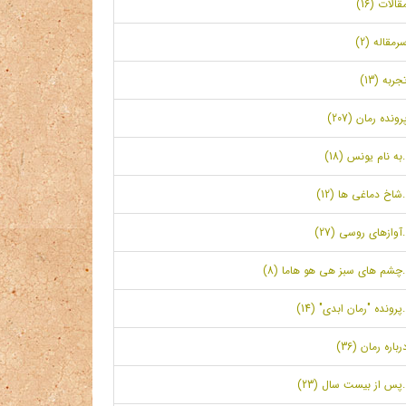
قالات (16)
رمقاله (2)
جربه (13)
رونده رمان (207)
.به نام یونس (18)
.شاخ دماغی ها (12)
.آوازهای روسی (27)
.چشم های سبز هی هو هاما (8)
.پرونده "رمان ابدی" (14)
رباره رمان (36)
.پس از بیست سال (23)