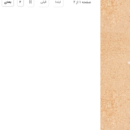
صفحه 1 از 2
ابتدا
قبلی
[1]
2
بعدی