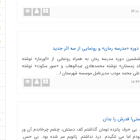
م
س
ت
پ
ه «مدرسه رمان» و رونمایی از سه اثر جدید
.
ین دوره مدرسه رمان به همراه رونمایی از «کورمار» نوشته
لد زمستان» نوشته محمد‌هادی عبدالوهاب و «صور سکوت» نوشته
.
علی محمد مودب مدیرعامل موسسه شهرستان ا...
.
.
.
هستی! قدرش را بدان
د
اد. بی حرف پانزده تومان گذاشتم کف دستش، چشم چرخاندم آن ور
.
ودم اما می لنگیدم. درد نداشتم. زانویم سر شده بود. بی حس.