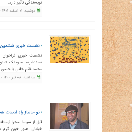
نویسندگی تأثیر دارد.
دوشنبه، 01 اسفند 1401 - 14:01
نشست خبری ششمین دور
نشست خبری فراخوان ششم
سیدعلیرضا میرمالک «متو
محمد قائم خانی با حضور 
ﺳﻪشنبه، 08 تیر 1400 - 17:42
تو جانباز راه ادبیات 
قبل از سینما صحرا ایست
خیابان. هنوز خون گرم ب