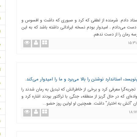
م
ا
ستاد دادم. شرمنده از لطفی که کرد و صبوری که داشت و افسوس و
ست می‌دادم . امیدوار بودم نسخه ایراداتی داشته باشد که به این
ا
سه رمان را از دست ندهم.
ب
د
آذ
سد، استاندارد نوشتن را بالا می‌برد و ما را امیدوار می‌کند.
مه
 تجربه‌گرا معرفی کرد و برخی از خاطراتش که تبدیل به رمان شدند را
ش
اده‌ای که در حال گریز از منطقهء جنگی با تراکتور بودند اشاره کرد و
 "آتش به اختیار" داشت. همچنین او اولین روز حضو...
م
تی
ا