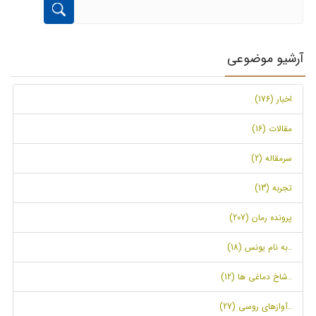
آرشیو موضوعی
اخبار (176)
مقالات (16)
سرمقاله (2)
تجربه (13)
پرونده رمان (207)
..به نام یونس (18)
..شاخ دماغی ها (12)
..آوازهای روسی (27)