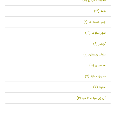
..محرمانه میلان (5)
..همه (13)
..چپ دست ها (6)
..صور سکوت (13)
..کورمار (4)
..متولد زمستان (2)
..غمسوزی (11)
..معجزه معلق (7)
..شکینا (5)
..آن زن مرا صدا کرد (3)