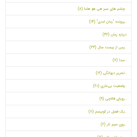
..چشم های سبز هی هو هاما (8)
..پرونده "رمان ابدی" (14)
درباره رمان (36)
..پس از بیست سال (23)
..سدا (7)
..تحریر دیوانگی (12)
..وضعیت بی‌عاری (20)
..رویای فالاچی (9)
..یک فصل در کوبیسم (11)
..روی سیم تار (2)