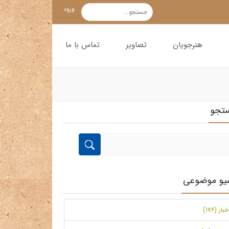
ورود
هنرجویان
تصاویر
تماس با ما
تجو
شیو موضوعی
خبار (176)