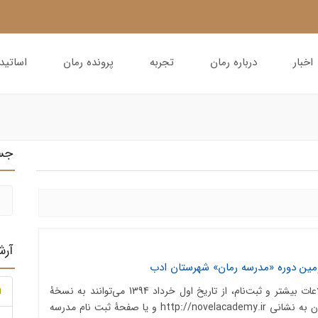
اخبار
درباره رمان
تجربه
پرونده رمان
اساتید
جس
آر
ومین دوره «مدرسه رمان» شهرستان ادب
متقاضیان برای کسب اطلاعات بیشتر و ثبت‌نام، از تاریخ اول خرداد 1394 می‌توانند به نسخۀ
ا
آزمایشی پایگاه مدرسه رمان به نشانی http://novelacademy.ir و یا صفحۀ ثبت نام مدرسه