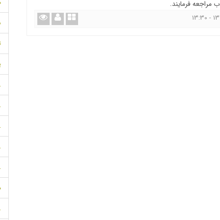
م
 مراجعه فرمایند.
س
ت
پ
.
.
.
.
.
د
.