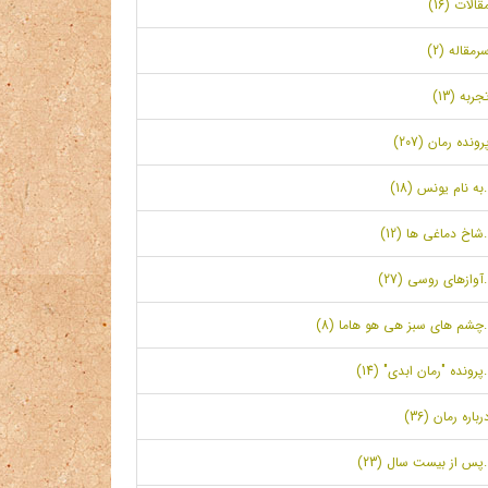
قالات (16)
رمقاله (2)
جربه (13)
رونده رمان (207)
.به نام یونس (18)
.شاخ دماغی ها (12)
.آوازهای روسی (27)
.چشم های سبز هی هو هاما (8)
.پرونده "رمان ابدی" (14)
رباره رمان (36)
.پس از بیست سال (23)