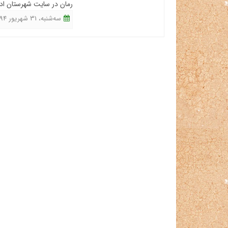
رمان در سایت شهرستان ادب
ﺳﻪشنبه، 31 شهریور 1394 - 13:30