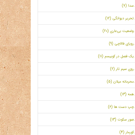
.سدا (7)
.تحریر دیوانگی (12)
.وضعیت بی‌عاری (20)
.رویای فالاچی (9)
.یک فصل در کوبیسم (11)
.روی سیم تار (2)
.محرمانه میلان (5)
.همه (13)
.چپ دست ها (6)
.صور سکوت (13)
.کورمار (4)