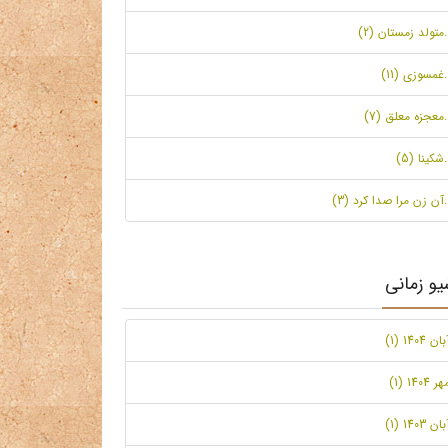
.متولد زمستان (2)
.غمسوزی (11)
.معجزه معلق (7)
.شکینا (5)
.آن زن مرا صدا کرد (3)
یو زمانی
بان 1404 (1)
ر 1404 (1)
بان 1403 (1)