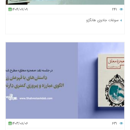
1404/07/09
241
سوغات جادوی هانگژو
1403/08/06
631