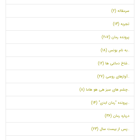
سرمقاله (2)
تجربه (13)
پرونده رمان (207)
..به نام یونس (18)
..شاخ دماغی ها (12)
..آوازهای روسی (27)
..چشم های سبز هی هو هاما (8)
..پرونده "رمان ابدی" (14)
درباره رمان (36)
..پس از بیست سال (23)