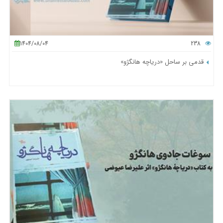
1404/08/04
238
قدمی بر ساحل «دریاچه هانگژو»