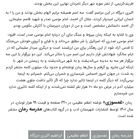
ظریف‌کریمی از نشر سوره مهر دیگر نامزدان نهایی این بخش بودند.
اکبری دیزگاه در این مراسم گفت: سه اسم همیشه برایم الهام بخش بودند و من را ا به
انسان ایرانی امیدوار کردند، جلال آل احمد، امام موسی صدر و شهید قاسم سلیمانی.
آل احمد داستانش مشخص است و من از دوران دبیرستان با آثارش مأنوس بودم.
وی با اشاره به اینکه رمان بیروط و سنگ بنای آن درباره امام موسی صدر است، افزود:
امام موسی صدری که اسرائیل را شر مطلق می‌داند و با قبای و آبروی خودش می‌جنگد
تا قدس آزاد شود از این رهگذر برای من ارزشمند است و دیگری سردار سلیمانی که در
ایام سالگرد شهادتش قرار داریم این اسم من را متاثر می‌کند. این دو بزرگوار یا این سه
بزرگوار هر سه به مدینه می‌اندیشند و به شهر می‌اندیشند و به زیستن در شهر. با
اینکه این جایزه رو گرفتم و سال‌ها رمان نوشته‌ام و حدود یک میلیون کلمه منتشر کردم
به شدت در جهان امروز احساس شرمساری و خسران می‌کنم. خسرانم به اینجا
برمی‌گردد که دیگر کلمه در اینجا تاثیر ندارد چرا که اگر تأثیر داشت جلوی هشت
میلیارد آدم در عرض دو ماه ۲۰ هزار نفر کشته نمی‌شدند و از اینکه کلمه تاثیری ندارد
من شرمسارم.
غمسوزی»
رمان «
نوشته اعظم عظیمی در 320 صفحه و قیمت 99 هزار تومان، در
مدرسه رمان
سال 1401 توسط انتشارات شهرستان ادب و در گروه کتاب‌های
منتشر
شده است.
مدرسه رمان
غمسوزی
اعظم عظیمی
ابراهیم اکبری دیزگاه