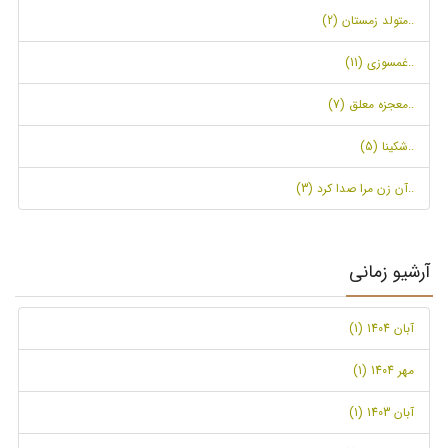
..متولد زمستان (2)
..غمسوزی (11)
..معجزه معلق (7)
..شکینا (5)
..آن زن مرا صدا کرد (3)
آرشیو زمانی
آبان 1404 (1)
مهر 1404 (1)
آبان 1403 (1)