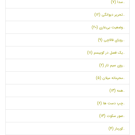
..سدا (7)
..تحریر دیوانگی (12)
..وضعیت بی‌عاری (20)
..رویای فالاچی (9)
..یک فصل در کوبیسم (11)
..روی سیم تار (2)
..محرمانه میلان (5)
..همه (13)
..چپ دست ها (6)
..صور سکوت (13)
..کورمار (4)